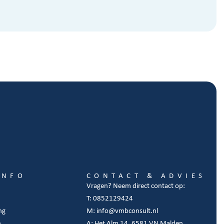
INFO
CONTACT & ADVIES
Vragen? Neem direct contact op:
T: 0852129424
ng
M: info@vmbconsult.nl
n
A: Het Alm 14, 6581 VN Malden