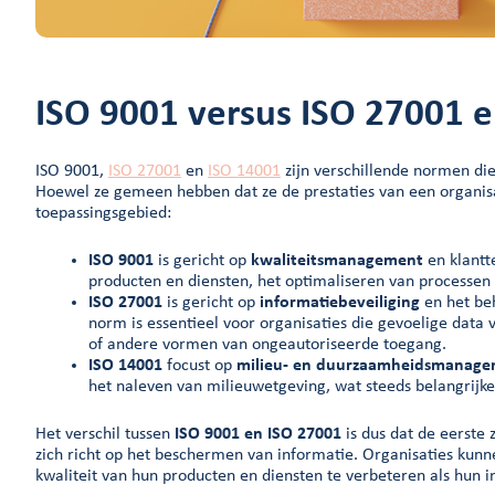
ISO 9001 versus ISO 27001 e
ISO 9001,
ISO 27001
en
ISO 14001
zijn verschillende normen di
Hoewel ze gemeen hebben dat ze de prestaties van een organisat
toepassingsgebied:
ISO 9001
is gericht op
kwaliteitsmanagement
en klantt
producten en diensten, het optimaliseren van processen
ISO 27001
is gericht op
informatiebeveiliging
en het beh
norm is essentieel voor organisaties die gevoelige dat
of andere vormen van ongeautoriseerde toegang.
ISO 14001
focust op
milieu- en duurzaamheidsmanag
het naleven van milieuwetgeving, wat steeds belangrijke
Het verschil tussen
ISO 9001 en ISO 27001
is dus dat de eerste 
zich richt op het beschermen van informatie. Organisaties kunn
kwaliteit van hun producten en diensten te verbeteren als hun 