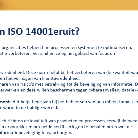
n ISO 14001eruit?
e organisaties helpen hun processen en systemen te optimaliseren.
ie verbeteren, verschillen ze op het gebied van focus en
evredenheid. Deze norm helpt bij het verbeteren van de kwaliteit van
 en het verhogen van klanttevredenheid.
eren van risico’s met betrekking tot de beveiliging van informatie. 
a verwerken en deze willen beschermen tegen cyberaanvallen, datalek
ement
. Het helpt bedrijven bij het beheersen van hun milieu-impact e
r wordt in de huidige wereld.
zich richt op de kwaliteit van producten en processen, terwijl de twe
en ervoor kiezen om beide certificeringen te behalen om zowel de
informatiebeveiliging te waarborgen.