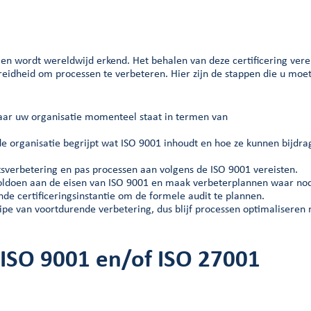
n wordt wereldwijd erkend. Het behalen van deze certificering vere
dheid om processen te verbeteren. Hier zijn de stappen die u moe
waar uw organisatie momenteel staat in termen van
de organisatie begrijpt wat ISO 9001 inhoudt en hoe ze kunnen bijdr
itsverbetering en pas processen aan volgens de ISO 9001 vereisten.
voldoen aan de eisen van ISO 9001 en maak verbeterplannen waar nod
de certificeringsinstantie om de formele audit te plannen.
cipe van voortdurende verbetering, dus blijf processen optimaliseren 
 ISO 9001 en/of ISO 27001