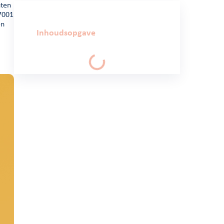
hten
27001
en
Inhoudsopgave